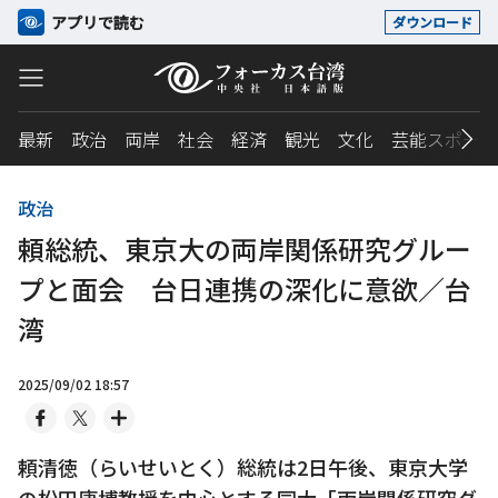
アプリで読む
ダウンロード
最新
政治
両岸
社会
経済
観光
文化
芸能スポーツ
政治
頼総統、東京大の両岸関係研究グルー
プと面会 台日連携の深化に意欲／台
湾
2025/09/02 18:57
頼清徳（らいせいとく）総統は2日午後、東京大学
の松田康博教授を中心とする同大「両岸関係研究グ