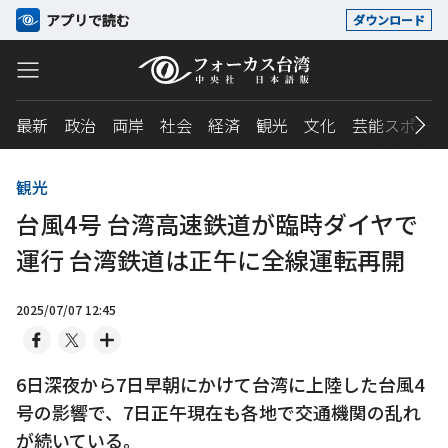
アプリで読む
ダウンロード
最新
政治
両岸
社会
経済
観光
文化
芸能スポーツ
観光
台風4号 台湾高速鉄道が臨時ダイヤで
運行 台湾鉄道は正午に全線運転再開
2025/07/07 12:45
6日深夜から7日早朝にかけて台湾に上陸した台風4
号の影響で、7日正午現在も各地で交通機関の乱れ
が続いている。