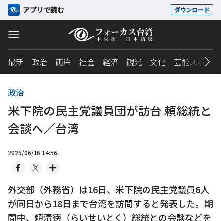
アプリで読む
ダウンロード
最新
政治
両岸
社会
経済
観光
文化
芸能スポーツ
政治
米下院の民主党議員団が訪台 頼総統と
会談へ／台湾
2025/06/16 14:56
外交部（外務省）は16日、米下院の民主党議員6人
が同日から18日まで台湾を訪問すると発表した。期
間中、頼清徳（らいせいとく）総統との会談などを