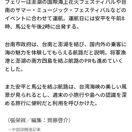
フェリーは澎湖の国際海上花火フェスティバルや台
南のサマー・ミュージック・フェスティバルなどの
イベントに合わせて運航。運航日には安平を午前8
時、馬公を午後2時に出発する。
台南市政府は、台南と澎湖を結び、国内外の乗客に
海の魅力を体験してもらえる航路だと説明。将軍漁
港と澎湖の南方四島を結ぶ航路のPRも進めていく
とした。
また安平と馬公を結ぶ航路は、台湾海峡の美しい風
景が見られるとし、週末の小旅行や島への認識を深
める旅行に便利だと利用を呼びかけた。
（張栄祥／編集：齊藤啓介）
> 中国語関連記事