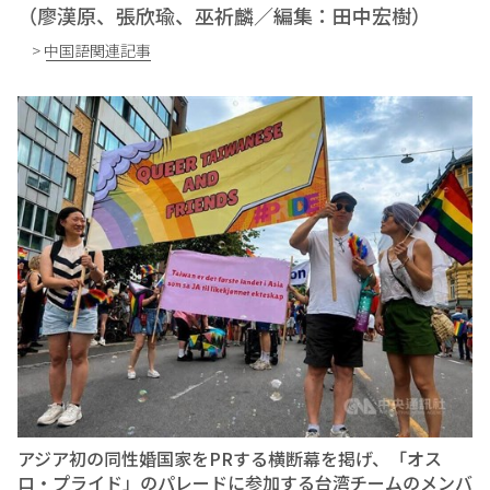
（廖漢原、張欣瑜、巫祈麟／編集：田中宏樹）
> 中国語関連記事
アジア初の同性婚国家をPRする横断幕を掲げ、「オス
ロ・プライド」のパレードに参加する台湾チームのメンバ