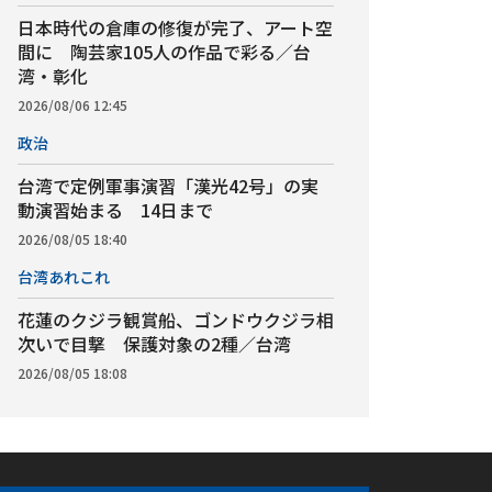
日本時代の倉庫の修復が完了、アート空
間に 陶芸家105人の作品で彩る／台
湾・彰化
2026/08/06 12:45
政治
台湾で定例軍事演習「漢光42号」の実
動演習始まる 14日まで
2026/08/05 18:40
台湾あれこれ
花蓮のクジラ観賞船、ゴンドウクジラ相
次いで目撃 保護対象の2種／台湾
2026/08/05 18:08