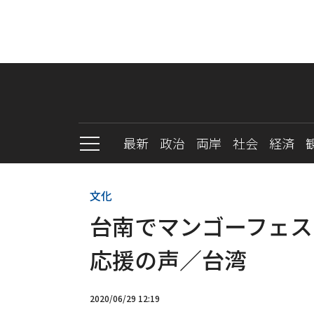
最新
政治
両岸
社会
経済
文化
台南でマンゴーフェス
応援の声／台湾
2020/06/29 12:19