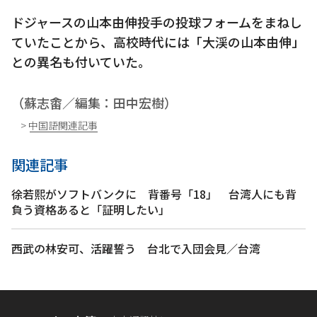
ドジャースの山本由伸投手の投球フォームをまねし
ていたことから、高校時代には「大渓の山本由伸」
との異名も付いていた。
（蘇志畬／編集：田中宏樹）
> 中国語関連記事
関連記事
徐若熙がソフトバンクに 背番号「18」 台湾人にも背
負う資格あると「証明したい」
西武の林安可、活躍誓う 台北で入団会見／台湾