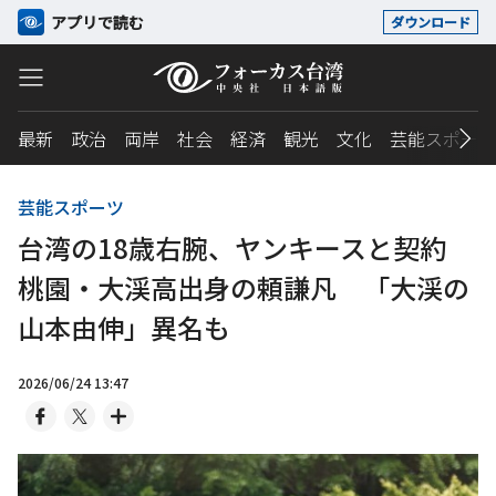
アプリで読む
ダウンロード
最新
政治
両岸
社会
経済
観光
文化
芸能スポーツ
芸能スポーツ
台湾の18歳右腕、ヤンキースと契約
桃園・大渓高出身の頼謙凡 「大渓の
山本由伸」異名も
2026/06/24 13:47