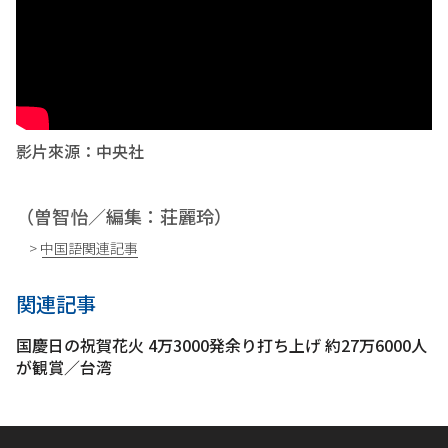
影片來源：中央社
（曽智怡／編集：荘麗玲）
> 中国語関連記事
関連記事
国慶日の祝賀花火 4万3000発余り打ち上げ 約27万6000人
が観賞／台湾