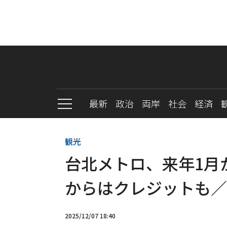
最新
政治
両岸
社会
経済
観光
台北メトロ、来年1月
からはクレジットも／
2025/12/07 18:40