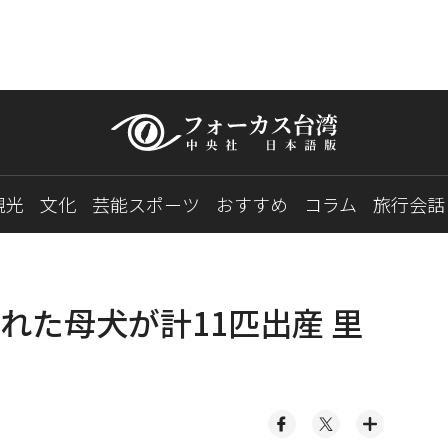
観光
文化
芸能スポーツ
おすすめ
コラム
旅行会話
れた母犬が計11匹出産 里