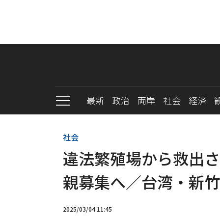
最新
政治
両岸
社会
経済
社会
違法繁殖場から救出さ
親募集へ／台湾・新竹
2025/03/04 11:45