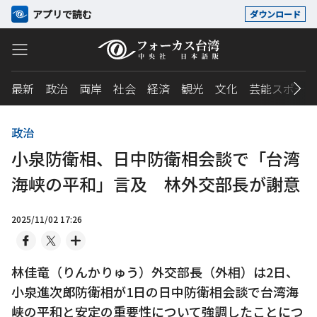
アプリで読む
ダウンロード
最新
政治
両岸
社会
経済
観光
文化
芸能スポーツ
政治
小泉防衛相、日中防衛相会談で「台湾
海峡の平和」言及 林外交部長が謝意
2025/11/02 17:26
林佳竜（りんかりゅう）外交部長（外相）は2日、
小泉進次郎防衛相が1日の日中防衛相会談で台湾海
峡の平和と安定の重要性について強調したことにつ