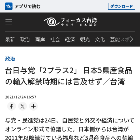
アプリで読む
ダウンロード
最新
政治
両岸
社会
経済
観光
文化
芸能スポーツ
政治
台日与党「2プラス2」 日本5県産食品
の輸入解禁時期には言及せず／台湾
2021/12/24 16:57
与党・民進党は24日、自民党と外交や経済について
オンライン形式で協議した。日本側からは台湾が
2011年以降続けている福島など5県産食品への禁輸