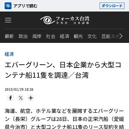
アプリで読む
ダウンロード
最新
政治
両岸
社会
経済
観光
文化
芸能スポーツ
経済
エバーグリーン、日本企業から大型コ
ンテナ船11隻を調達／台湾
2015/01/29 18:26
海運、航空、ホテル業などを展開するエバーグリー
ン（長栄）グループは28日、日本の正栄汽船（愛媛
県今治市）と大型コンテナ船11隻のリース契約を結