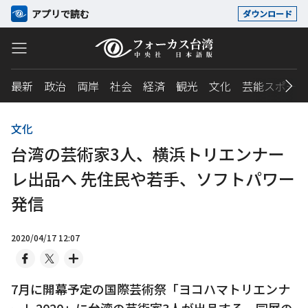
アプリで読む
ダウンロード
最新
政治
両岸
社会
経済
観光
文化
芸能スポーツ
文化
台湾の芸術家3人、横浜トリエンナー
レ出品へ 先住民や若手、ソフトパワー
発信
2020/04/17 12:07
7月に開幕予定の国際芸術祭「ヨコハマトリエンナ
ーレ2020」に台湾の芸術家3人が出品する。同展の