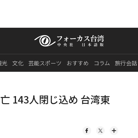
観光
文化
芸能スポーツ
おすすめ
コラム
旅行会話
死亡 143人閉じ込め 台湾東