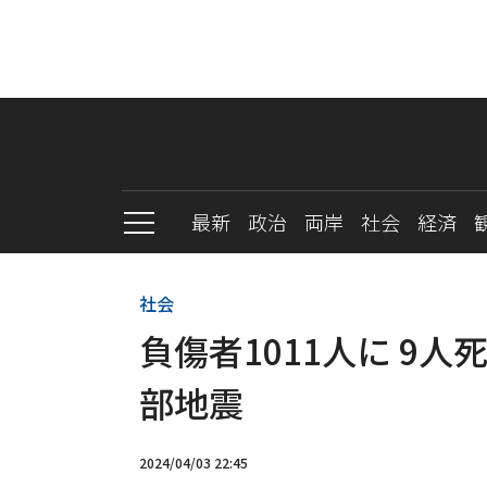
最新
政治
両岸
社会
経済
社会
負傷者1011人に 9人
部地震
2024/04/03 22:45