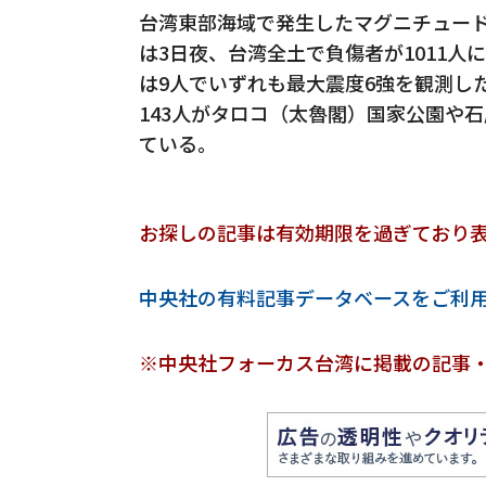
台湾東部海域で発生したマグニチュード
は3日夜、台湾全土で負傷者が1011人
は9人でいずれも最大震度6強を観測し
143人がタロコ（太魯閣）国家公園や
ている。
お探しの記事は有効期限を過ぎており
中央社の有料記事データベースをご利
※中央社フォーカス台湾に掲載の記事