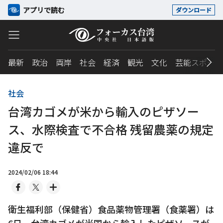
アプリで読む
ダウンロード
最新
政治
両岸
社会
経済
観光
文化
芸能スポーツ
社会
台湾カゴメが米から輸入のピザソー
ス、水際検査で不合格 残留農薬の規定
違反で
2024/02/06 18:44
衛生福利部（保健省）食品薬物管理署（食薬署）は
6日、台湾カゴメが米国から輸入したピザソースが