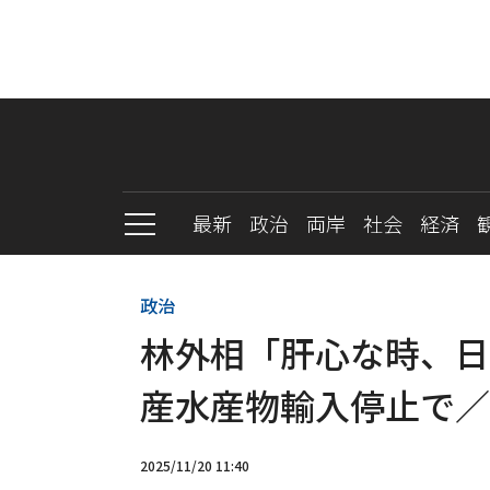
最新
政治
両岸
社会
経済
政治
林外相「肝心な時、日
産水産物輸入停止で／
2025/11/20 11:40