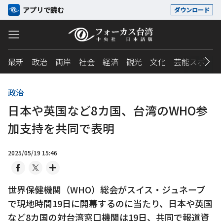
アプリで読む
ダウンロード
最新
政治
両岸
社会
経済
観光
文化
芸能スポーツ
政治
日本や英国など8カ国、台湾のWHO参
加支持を共同で表明
2025/05/19 15:46
世界保健機関（WHO）総会がスイス・ジュネーブ
で現地時間19日に開幕するのに当たり、日本や英国
など8カ国の対台湾窓口機関は19日、共同で報道資