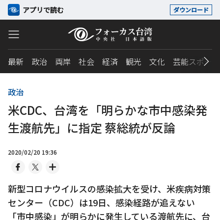
アプリで読む
ダウンロード
最新
政治
両岸
社会
経済
観光
文化
芸能スポーツ
政治
米CDC、台湾を「明らかな市中感染発
生渡航先」に指定 蔡総統が反論
2020/02/20 19:36
新型コロナウイルスの感染拡大を受け、米疾病対策
センター（CDC）は19日、感染経路が追えない
「市中感染」が明らかに発生している渡航先に、台