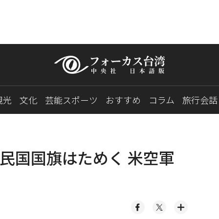
観光
文化
芸能スポーツ
おすすめ
コラム
旅行会話
民国国旗はためく 米空軍