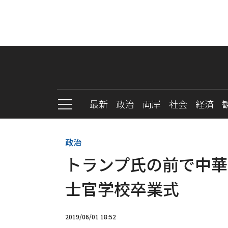
最新
政治
両岸
社会
経済
政治
トランプ氏の前で中華
士官学校卒業式
2019/06/01 18:52