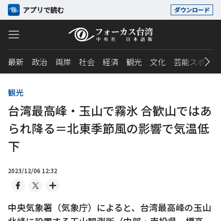
アプリで読む
ダウンロード
最新
政治
両岸
社会
経済
観光
文化
芸能スポーツ
観光
台湾最高峰・玉山で霧氷 合歓山ではあ
られ降る＝北東季節風の影響で気温低
下
2023/12/06 12:32
中央気象署（気象庁）によると、台湾最高峰の玉山
北峰に設置する玉山観測所（中部・南投県、標高