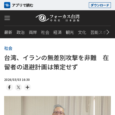
アプリで読む
ダウンロード
最新
政治
両岸
社会
経済
観光
文化
芸能スポーツ
社会
台湾、イランの無差別攻撃を非難 在
留者の退避計画は策定せず
2026/03/03 16:30