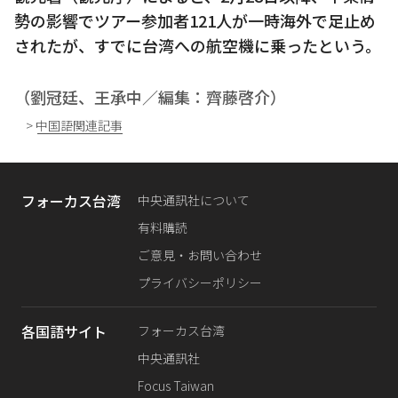
勢の影響でツアー参加者121人が一時海外で足止め
されたが、すでに台湾への航空機に乗ったという。
（劉冠廷、王承中／編集：齊藤啓介）
> 中国語関連記事
フォーカス台湾
中央通訊社について
有料購読
ご意見・お問い合わせ
プライバシーポリシー
各国語サイト
フォーカス台湾
中央通訊社
Focus Taiwan