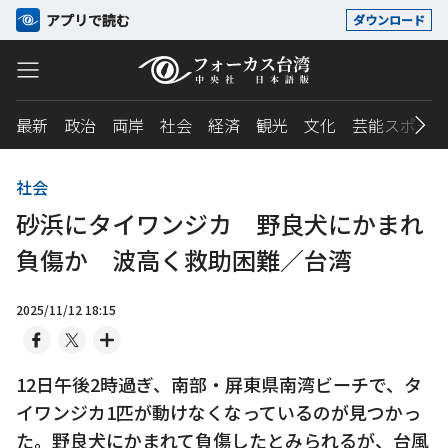
アプリで読む
ダウンロード
最新
政治
両岸
社会
経済
観光
文化
芸能スポーツ
社会
砂浜にタイワンジカ 野良犬にかまれ
負傷か 波高く救助困難／台湾
2025/11/12 18:15
12日午後2時過ぎ、南部・屏東県南湾ビーチで、タ
イワンジカ1匹が動けなくなっているのが見つかっ
た。野良犬にかまれて負傷したとみられるが、台風