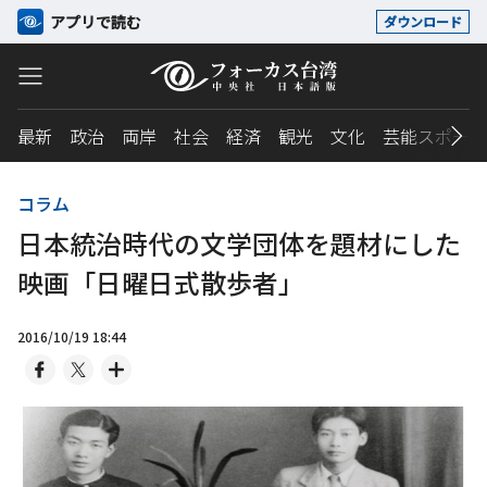
アプリで読む
ダウンロード
最新
政治
両岸
社会
経済
観光
文化
芸能スポーツ
コラム
日本統治時代の文学団体を題材にした
映画「日曜日式散歩者」
2016/10/19 18:44