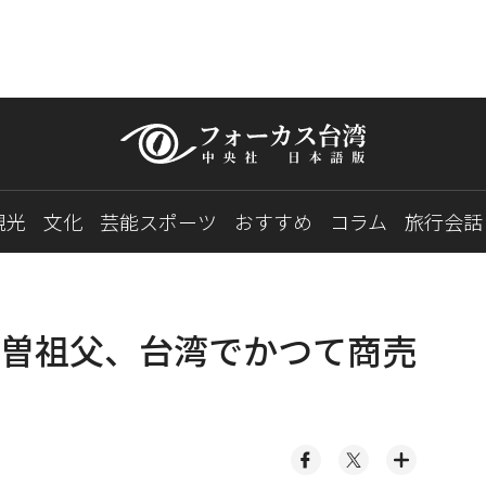
観光
文化
芸能スポーツ
おすすめ
コラム
旅行会話
曽祖父、台湾でかつて商売