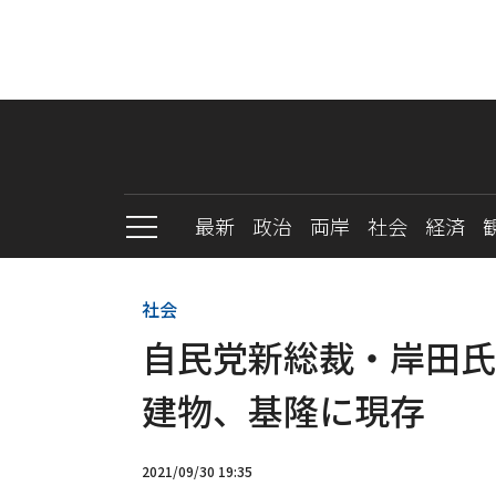
最新
政治
両岸
社会
経済
社会
自民党新総裁・岸田氏
建物、基隆に現存
2021/09/30 19:35