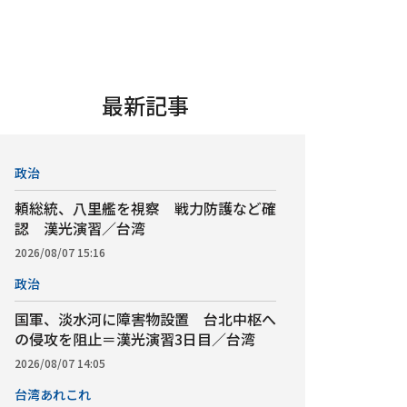
最新記事
政治
頼総統、八里艦を視察 戦力防護など確
認 漢光演習／台湾
2026/08/07 15:16
政治
国軍、淡水河に障害物設置 台北中枢へ
の侵攻を阻止＝漢光演習3日目／台湾
2026/08/07 14:05
台湾あれこれ