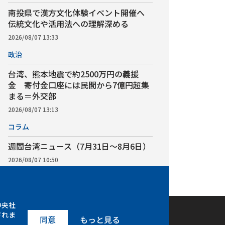
南投県で漢方文化体験イベント開催へ
伝統文化や活用法への理解深める
2026/08/07 13:33
政治
台湾、熊本地震で約2500万円の義援
金 寄付金口座には民間から7億円超集
まる＝外交部
2026/08/07 13:13
コラム
週間台湾ニュース（7月31日～8月6日）
2026/08/07 10:50
中央社
されま
アプリ
ebook
iOS
同意
もっと見る