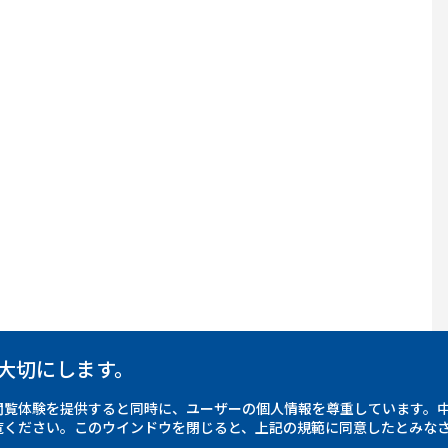
大切にします。
閲覧体験を提供すると同時に、ユーザーの個人情報を尊重しています。
覧ください。このウインドウを閉じると、上記の規範に同意したとみな
各国語サイト
SNS公式
について
フォーカス台湾
Fac