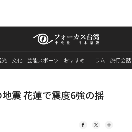
観光
文化
芸能スポーツ
おすすめ
コラム
旅行会話
の地震 花蓮で震度6強の揺