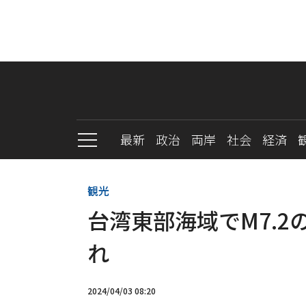
最新
政治
両岸
社会
経済
観光
台湾東部海域でM7.2
れ
2024/04/03 08:20