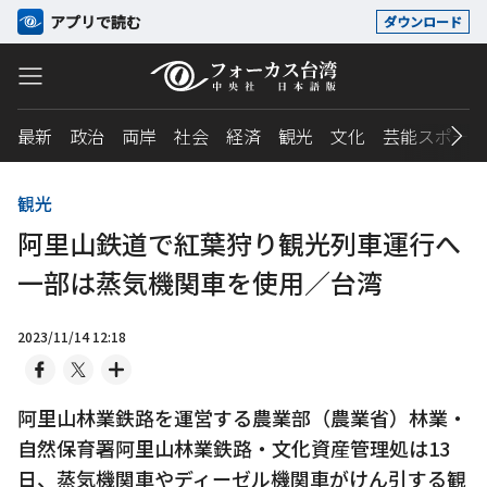
アプリで読む
ダウンロード
最新
政治
両岸
社会
経済
観光
文化
芸能スポーツ
観光
阿里山鉄道で紅葉狩り観光列車運行へ
一部は蒸気機関車を使用／台湾
2023/11/14 12:18
阿里山林業鉄路を運営する農業部（農業省）林業・
自然保育署阿里山林業鉄路・文化資産管理処は13
日、蒸気機関車やディーゼル機関車がけん引する観