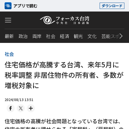
アプリで読む
ダウンロード
最新
政治
両岸
社会
経済
観光
文化
芸能スポーツ
社会
住宅価格が高騰する台湾、来年5月に
税率調整 非居住物件の所有者、多数が
増税対象に
2024/08/13 13:51
住宅価格の高騰が社会問題となっている台湾では、
住宅の所有者に課せられる「家屋税」（房屋税）の