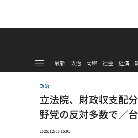
最新
政治
両岸
社会
経済
政治
立法院、財政収支配
野党の反対多数で／台
2025/12/05 15:01