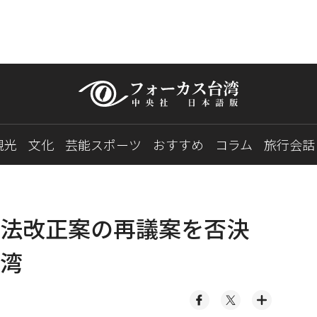
観光
文化
芸能スポーツ
おすすめ
コラム
旅行会話
分法改正案の再議案を否決
湾