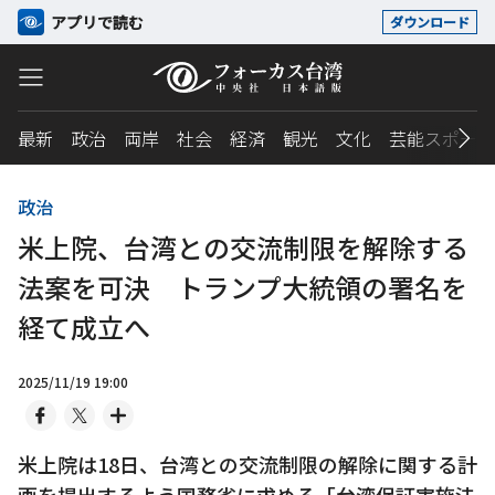
アプリで読む
ダウンロード
最新
政治
両岸
社会
経済
観光
文化
芸能スポーツ
政治
米上院、台湾との交流制限を解除する
法案を可決 トランプ大統領の署名を
経て成立へ
2025/11/19 19:00
米上院は18日、台湾との交流制限の解除に関する計
画を提出するよう国務省に求める「台湾保証実施法