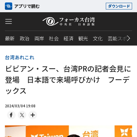
アプリで読む
ダウンロード
最新
政治
両岸
社会
経済
観光
文化
芸能スポーツ
台湾あれこれ
ビビアン・スー、台湾PRの記者会見に
登場 日本語で来場呼びかけ フーデ
ックス
2024/03/04 19:08