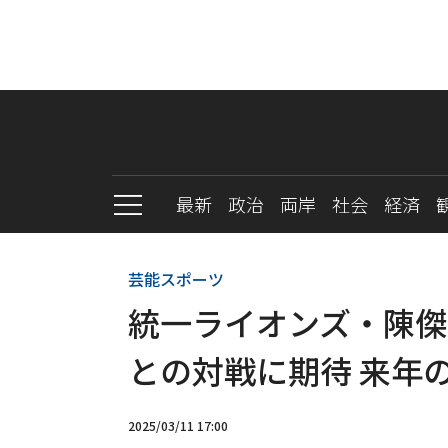
最新
政治
両岸
社会
経済
芸能スポーツ
統一ライオンズ・陳傑
との対戦に期待 来年
2025/03/11 17:00