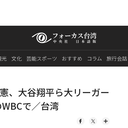
観光
文化
芸能スポーツ
おすすめ
コラム
旅行会話
憲、大谷翔平ら大リーガー
のWBCで／台湾