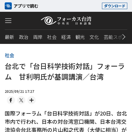
アプリで読む
ダウンロード
最新
政治
両岸
社会
経済
観光
文化
芸能スポーツ
社会
台北で「台日科学技術対話」フォーラ
ム 甘利明氏が基調講演／台湾
2025/09/21 17:27
国際フォーラム「台日科学技術対話」が20日、台北
市内で行われ、日本の対台湾窓口機関、日本台湾交
流協会台北事務所の片山和之代表（大使に相当）が