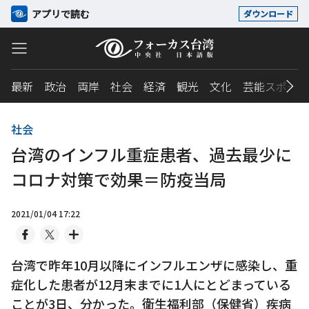
アプリで読む
ダウンロード
最新
政治
両岸
社会
経済
観光
文化
芸能スポーツ
社会
台湾のインフル重症患者、過去最少に
コロナ対策で効果＝防疫当局
2021/01/04 17:22
台湾で昨年10月以降にインフルエンザに感染し、重
症化した患者が12月末までに1人にとどまっている
ことが3日、分かった。衛生福利部（保健省）疾病