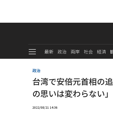
最新
政治
両岸
社会
経済
政治
台湾で安倍元首相の追
の思いは変わらない」
2022/08/21 14:36