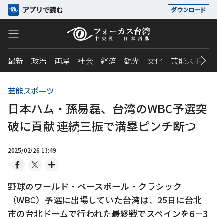
アプリで読む
ダウンロード
最新
政治
両岸
社会
経済
観光
文化
芸能スポーツ
芸能スポーツ
日本ハム・孫易磊、台湾のWBC予選突
破に貢献 連続三振で満塁ピンチ断つ
2025/02/26 13:49
野球のワールド・ベースボール・クラシック
（WBC）予選に出場していた台湾は、25日に台北
市の台北ドームで行われた最終戦でスペインを6－3