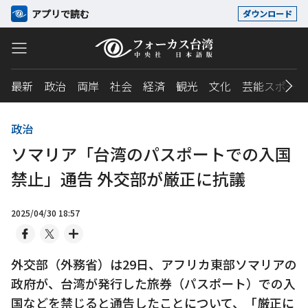
アプリで読む
ダウンロード
最新
政治
両岸
社会
経済
観光
文化
芸能スポーツ
政治
ソマリア「台湾のパスポートでの入国
禁止」通告 外交部が厳正に抗議
2025/04/30 18:57
外交部（外務省）は29日、アフリカ東部ソマリアの
政府が、台湾が発行した旅券（パスポート）での入
国などを禁じると通告したことについて、「厳正に