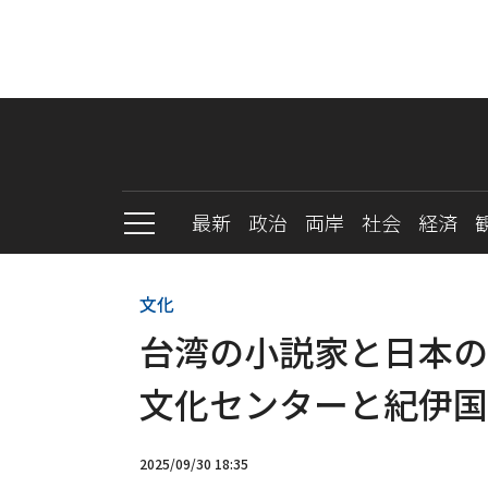
最新
政治
両岸
社会
経済
文化
台湾の小説家と日本の
文化センターと紀伊国
2025/09/30 18:35