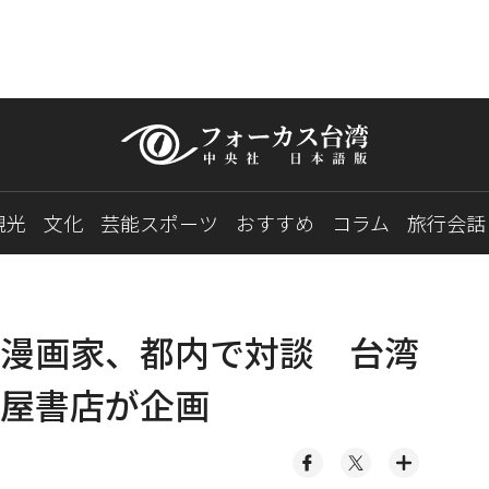
観光
文化
芸能スポーツ
おすすめ
コラム
旅行会話
漫画家、都内で対談 台湾
屋書店が企画