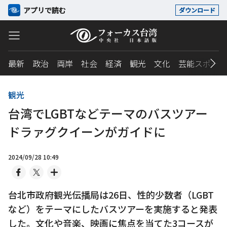
アプリで読む
ダウンロード
最新
政治
両岸
社会
経済
観光
文化
芸能スポーツ
観光
台湾でLGBTなどテーマのバスツアー
ドラァグクイーンがガイドに
2024/09/28 10:49
台北市政府観光伝播局は26日、性的少数者（LGBT
など）をテーマにしたバスツアーを実施すると発表
した。文化や音楽、映画に焦点を当てた3コースが