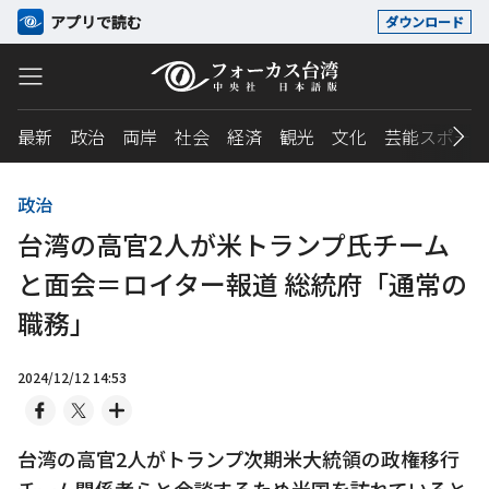
アプリで読む
ダウンロード
最新
政治
両岸
社会
経済
観光
文化
芸能スポーツ
政治
台湾の高官2人が米トランプ氏チーム
と面会＝ロイター報道 総統府「通常の
職務」
2024/12/12 14:53
台湾の高官2人がトランプ次期米大統領の政権移行
チーム関係者らと会談するため米国を訪れていると