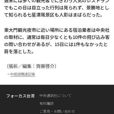
週末には多くの観光客でにぎわう人気のレストラン
でもこの日は目立った行列は見られず、景勝地とし
て知られる七星潭風景区も人影はまばらだった。
東大門観光夜市に近い場所にある宿泊業者は中央社
の取材に、通常は毎日少なくとも10件の飛び込み客
の問い合わせがあるが、15日には1件もなかったと
肩を落とした。
（張祈／編集：齊藤啓介）
> 中国語関連記事
フォーカス台湾
中央通訊社について
有料購読
ご意見・お問い合わせ