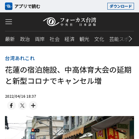
アプリで読む
ダウンロード
最新
政治
両岸
社会
経済
観光
文化
芸能スポーツ
台湾あれこれ
花蓮の宿泊施設、中高体育大会の延期
と新型コロナでキャンセル増
2022/04/16 18:37