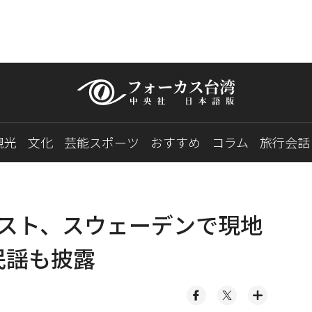
観光
文化
芸能スポーツ
おすすめ
コラム
旅行会話
スト、スウェーデンで現地
民謡も披露