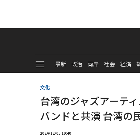
最新
政治
両岸
社会
経済
文化
台湾のジャズアーティ
バンドと共演 台湾の
2024/12/05 19:40