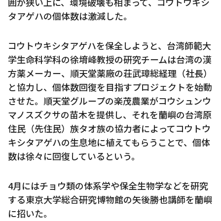
囲が狭い上に、環境破壊も相まって、コウトウキシ
タアゲハの個体数は激減した。
コウトウキシタアゲハを保全しようと、台湾師範大
学生命科学科の徐堉峰教授の研究チームは台湾の漢
方薬メーカー、順天堂薬廠の荘武璋総経理（社長）
と協力し、個体数回復を目指すプロジェクトを始動
させた。順天堂グループの楽茂農業がコウシュンウ
マノスズクサの苗木を提供し、それを蘭嶼の台湾原
住民（先住民）族タオ族の協力者によってコウトウ
キシタアゲハの生息地に植えてもらうことで、個体
数は徐々に回復しているという。
4月にはチョウ類の体系学や保全生物学などを研究
する東京大学総合研究博物館の矢後勝也講師を蘭嶼
に招いた。