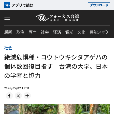
アプリで読む
ダウンロード
最新
政治
両岸
社会
経済
観光
文化
芸能スポーツ
社会
絶滅危惧種・コウトウキシタアゲハの
個体数回復目指す 台湾の大学、日本
の学者と協力
2026/05/02 11:31